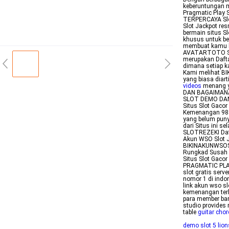
keberuntungan 
Pragmatic Play
TERPERCAYA Slo
Slot Jackpot re
bermain situs S
khusus untuk ber
membuat kamu 
AVATARTOTO Slo
merupakan Dafta
dimana setiap k
Kami melihat B
yang biasa diar
videos
menang y
DAN BAGAIMANA
SLOT DEMO DAN
Situs Slot Gaco
Kemenangan 9888
yang belum puny
dari Situs ini s
SLOTREZEKI Daf
Akun WSO Slot 
BIKINAKUNWSOSL
Rungkad Susah K
Situs Slot Gac
PRAGMATIC PLAY
slot gratis serv
nomor 1 di indo
link akun wso sl
kemenangan terb
para member bar
studio provides
table
guitar chor
demo slot 5 li