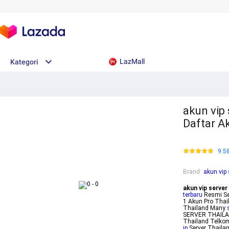
LazMall
Kategori
akun vip 
Daftar A
9.5
Brand
:
akun vip 
akun vip server
terbaru
Resmi Se
1 Akun Pro Thail
Thailand Many
SERVER THAILAN
Thailand Telkom
ip
Server Thaila