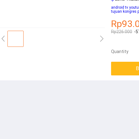
android tv youtu
tujuan kongres 
Rp93.
Rp226.000
-5
Quantity
B