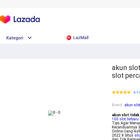
LazMall
Kategori
akun slo
slot per
4.1
Brand
:
akun slo
akun slot tida
100 slot terbaru
Tips Agar Menan
Kecanduannya 3 
Online Uang Asl
2022 8 Situs
sit
dan Trik Bermai