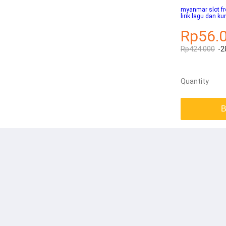
myanmar slot fr
lirik lagu dan k
Rp56.
Rp424.000
-2
Quantity
B