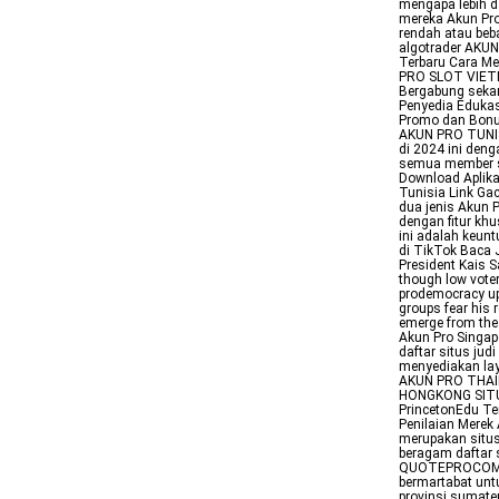
mengapa lebih d
mereka Akun Pro
rendah atau beb
algotrader AKU
Terbaru Cara Me
PRO SLOT VIETN
Bergabung seka
Penyedia Edukas
Promo dan Bonu
AKUN PRO TUNIS
di 2024 ini den
semua member 
Download Aplika
Tunisia Link Ga
dua jenis Akun 
dengan fitur k
ini adalah keun
di TikTok Baca J
President Kais 
though low voter
prodemocracy up
groups fear his r
emerge from the
Akun Pro Singap
daftar situs jud
menyediakan lay
AKUN PRO THAIL
HONGKONG SITUS
PrincetonEdu T
Penilaian Mer
merupakan situs
beragam daftar 
QUOTEPROCOM Ho
bermartabat unt
provinsi sumater