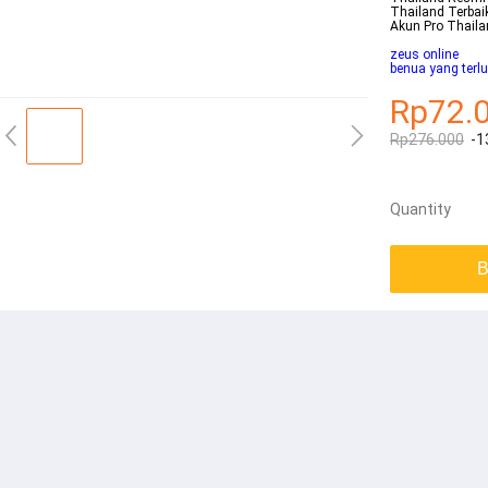
Thailand Terbai
Akun Pro Thaila
zeus online
benua yang terl
Rp72.
Rp276.000
-1
Quantity
B