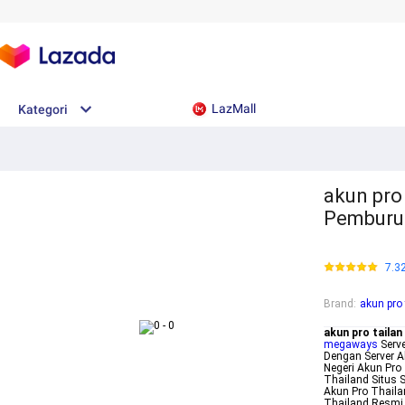
LazMall
Kategori
akun pro 
Pemburu 
7.3
Brand
:
akun pro 
akun pro tailan
megaways
Serve
Dengan Server Ak
Negeri Akun Pro 
Thailand Situs 
Akun Pro Thaila
Thailand Resmi S