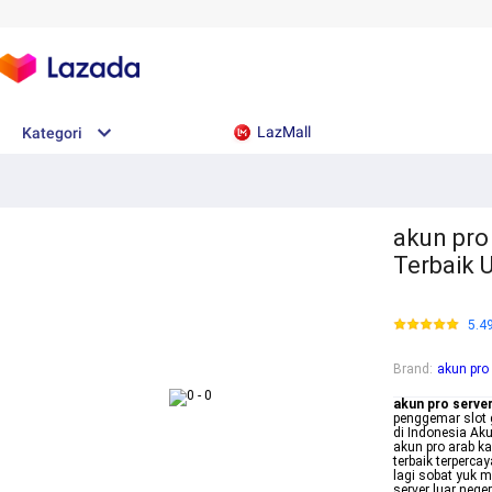
LazMall
Kategori
akun pro
Terbaik
5.4
Brand
:
akun pro 
akun pro server
penggemar slot g
di Indonesia Aku
akun pro arab ka
terbaik terperc
lagi sobat yuk 
server luar nege