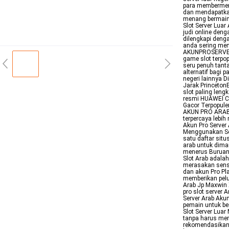
para membermemb
dan mendapatkan
menang bermain 
Slot Server Luar
judi online den
dilengkapi deng
anda sering me
AKUNPROSERVER
game slot terpo
seru penuh tant
alternatif bagi 
negeri lainnya 
Jarak Princeto
slot paling len
resmi HUAWEI 
Gacor Terpopuler
AKUN PRO ARAB m
terpercaya lebi
Akun Pro Server
Menggunakan Se
satu daftar situ
arab untuk dima
menerus Buruan 
Slot Arab adala
merasakan sensa
dan akun Pro Pl
memberikan pelu
Arab Jp Maxwin 
pro slot server
Server Arab Aku
pemain untuk ber
Slot Server Luar
tanpa harus men
rekomendasikan 