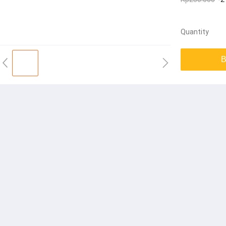
Quantity
B