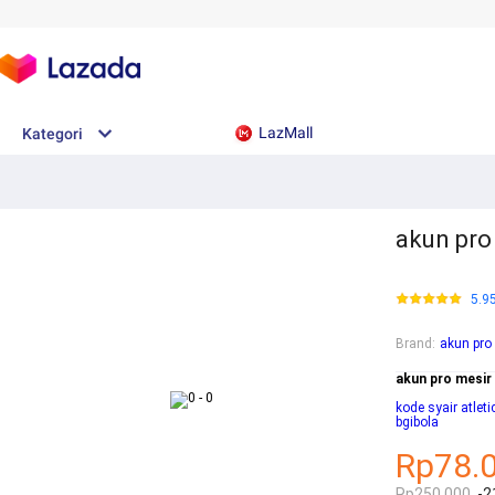
LazMall
Kategori
akun pro 
5.9
Brand
:
akun pro 
akun pro mesir 
kode syair atlet
bgibola
Rp78.
Rp250.000
-2