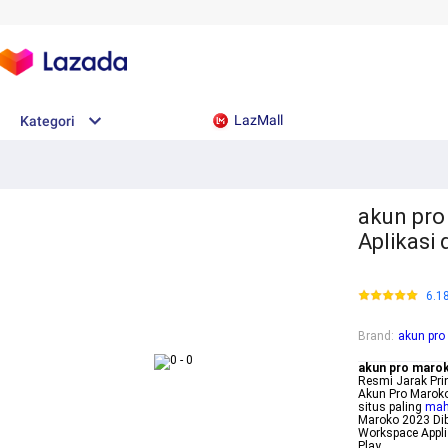
LazMall
Kategori
akun pro
Aplikasi 
6.1
Brand
:
akun pro
akun pro maro
Resmi Jarak Pr
Akun Pro Maroko
situs paling
mah
Maroko 2023 Dib
Workspace Appli
Play