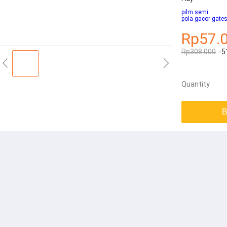
pilm semi
pola gacor gate
Rp57.
Rp308.000
-5
Quantity
B