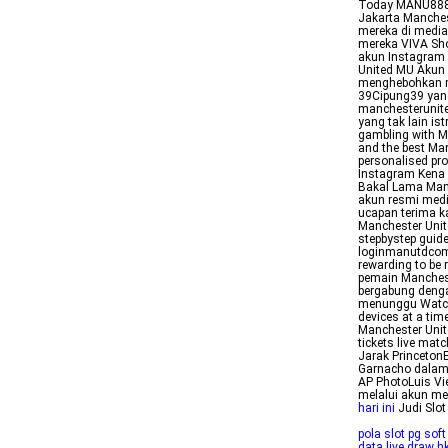
Today MANU888 M
Jakarta Manches
mereka di media
mereka VIVA Sho
akun Instagram 
United MU Akun 
menghebohkan m
39Cipung39 yang
manchesterunite
yang tak lain is
gambling with MA
and the best Man
personalised pro
Instagram Kena 
Bakal Lama Man
akun resmi medi
ucapan terima k
Manchester Unit
stepbystep guide
loginmanutdcoms
rewarding to be 
pemain Manchest
bergabung deng
menunggu Watch 
devices at a tim
Manchester Unite
tickets live mat
Jarak Princeton
Garnacho dalam 
AP PhotoLuis Vi
melalui akun 
hari ini
Judi Slot
pola slot pg soft
data live draw h