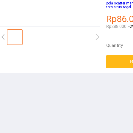
pola scatter ma
toto situs togel
Rp86.
Rp288.000
-2
Quantity
B