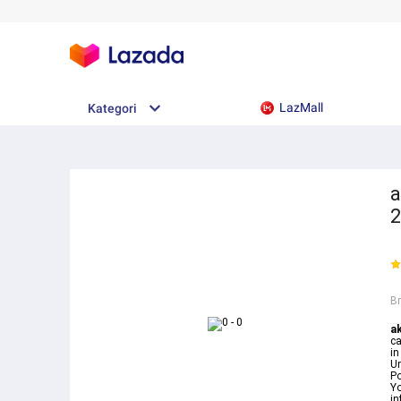
LazMall
Kategori
a
2
B
ak
ca
in
Un
Po
Yo
i