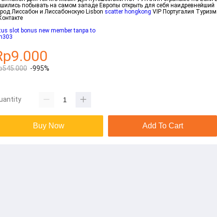
ешились побывать на самом западе Европы открыть для себя наидревнейший
ород Лиссабон и Лиссабонскую Lisbon
scatter hongkong
VIP Португалия Туризм
Контакте
tus slot bonus new member tanpa to
dn303
Rp9.000
p545.000
-995%
uantity
Buy Now
Add To Cart