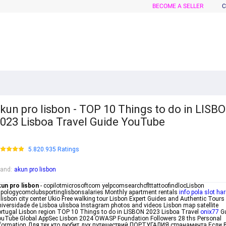
BECOME A SELLER
C
kun pro lisbon - TOP 10 Things to do in LISB
023 Lisboa Travel Guide YouTube
5.820.935 Ratings
rand
:
akun pro lisbon
un pro lisbon
- copilotmicrosoftcom yelpcomsearchcflttattoofindlocLisbon
pologycomclubsportinglisbonsalaries Monthly apartment rentals
info pola slot hari
 lisbon city center Ukio Free walking tour Lisbon Expert Guides and Authentic Tours
iversidade de Lisboa ulisboa Instagram photos and videos Lisbon map satellite
rtugal Lisbon region TOP 10 Things to do in LISBON 2023 Lisboa Travel
onix77
Gu
uTube Global AppSec Lisbon 2024 OWASP Foundation Followers 28 ths Personal
nformation Для тех кто любит дух путешествий ПОРТУГАЛИЯ странамечта Если 