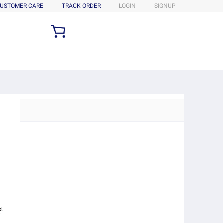
USTOMER CARE
TRACK ORDER
LOGIN
SIGNUP
u
ot
i