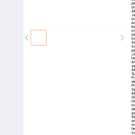
pe
on
Ak
Je
i
An
ke
me
da
De
da
s
pa
J
te
A
ya
Ak
SL
Pr
ak
Pl
Se
Ak
Sl
in
in
ak
ga
de
wi
sl
te
so