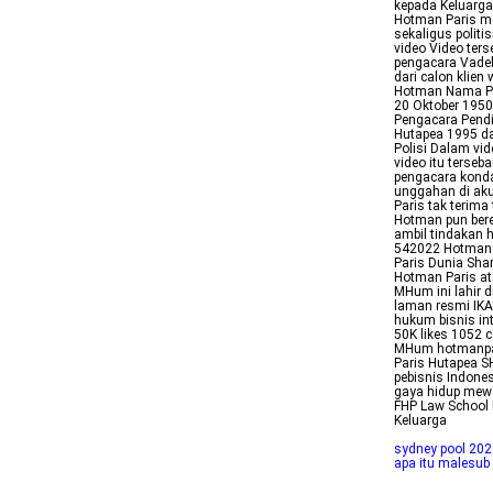
kepada Keluarga
Hotman Paris m
sekaligus polit
video Video ter
pengacara Vadel
dari calon klie
Hotman Nama Pa
20 Oktober 195
Pengacara Pendi
Hutapea 1995 da
Polisi Dalam vi
video itu terseb
pengacara kond
unggahan di ak
Paris tak terima
Hotman pun ber
ambil tindakan
542022 Hotman 
Paris Dunia Shar
Hotman Paris at
MHum ini lahir 
laman resmi IKA
hukum bisnis int
50K likes 1052 
MHum hotmanpari
Paris Hutapea S
pebisnis Indone
gaya hidup mewa
FHP Law School
Keluarga
sydney pool 202
apa itu malesub