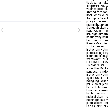
tidak paham aka
TRIBUNNEWSBOG
viralnya polemik
Ahmad mendapatk
Kopi JohnyFollo
Tanggapi Gelar
pria yang meru
memprihatinkan 
diunggah akun a
KOMPAScom Teru
keluarga almarh
kasus yang bel
Hotman Paris me
Kienzy Milen Se
saat mempromosi
Instagram Hotma
presenter and bu
luxurious lifes
Wantiwanti Ini 
FOLLOW HOTMAN
ORANG SUKSES B
about this Dr H
pengusaha Indon
Instagram Hotma
ayat 1 UU ITE T
mengungkapkan 
peluk lawan jen
Paris SH MHum h
Financecommerci
hscbd hwgevent 
melalui akun Ins
meninggalnya Ma
pasti kebenara
Paris Ajak Publ