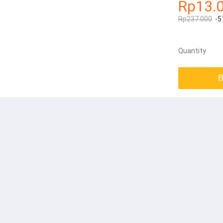
Rp13.
Rp237.000
-5
Quantity
B