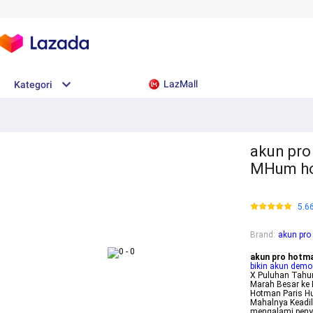
LazMall
Kategori
akun pro
MHum hot
5.6
Brand
:
akun pro
akun pro hotma
bikin akun demo 
X Puluhan Tahun
Marah Besar ke 
Hotman Paris H
Mahalnya Keadil
mengalami peny