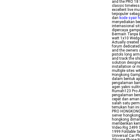
and the PRO 18 S
classic timeless
excellent live m
terpopuler seba
dan
kode syair 
menyediakan ber
internasional si
dipercaya gampa
Bermain Tanpa 
watt 1x10 Wedge
Actually created
forum dedicated
and the owners 
pistols long ar
and track the sh
solution designed
installation or 
multiple sites w
Hongkong Gamp
dalam bentuk ap
pengalaman baru
agen yakni suli
Rumah123 Pro 
pengalaman berm
cepat dan aman
salah satu perm
temukan hari i
PRO HONGKONG M
server hongkong
hongkong dimana
memberikan kem
Video Rig 2499 
1999 Foldable S
Universal Car P
Silicone Phone 