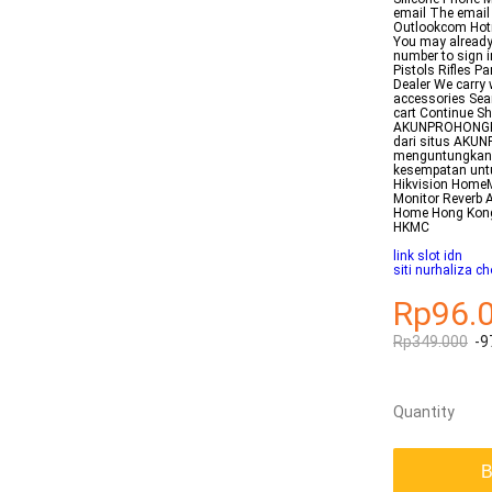
email The email 
Outlookcom Hotm
You may already
number to sign 
Pistols Rifles P
Dealer We carry 
accessories Sea
cart Continue S
AKUNPROHONGKON
dari situs AKU
menguntungkan b
kesempatan untu
Hikvision Home
Monitor Reverb 
Home Hong Kong
HKMC
link slot idn
siti nurhaliza c
Rp96.
Rp349.000
-9
Quantity
B