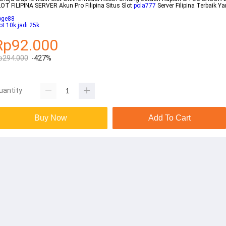
OT FILIPINA SERVER Akun Pro Filipina Situs Slot
pola777
Server Filipina Terbaik Y
oge88
ot 10k jadi 25k
Rp92.000
p294.000
-427%
uantity
Buy Now
Add To Cart