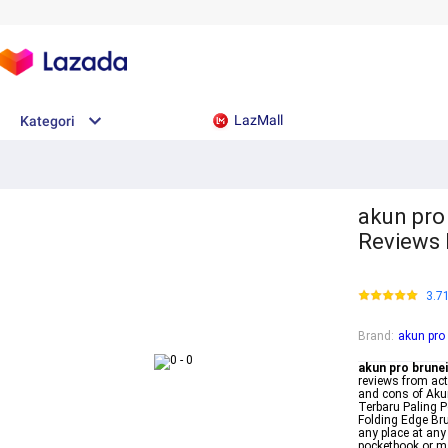
LazMall
Kategori
akun pro 
Reviews 
3.7
Brand
:
akun pro 
akun pro brunei
reviews from ac
and cons of Akun
Terbaru Paling 
Folding Edge Br
any place at any
pocketbook or m