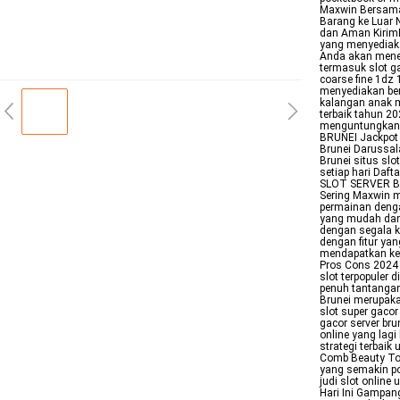
Maxwin Bersama
Barang ke Luar 
dan Aman KirimB
yang menyediakan
Anda akan mene
termasuk slot g
coarse fine 1dz 
menyediakan berb
kalangan anak m
terbaik tahun 2
menguntungkan 
BRUNEI Jackpot 
Brunei Darussal
Brunei situs sl
setiap hari Daf
SLOT SERVER B
Sering Maxwin 
permainan deng
yang mudah dan 
dengan segala k
dengan fitur ya
mendapatkan ke
Pros Cons 2024
slot terpopuler 
penuh tantangan
Brunei merupakan
slot super gaco
gacor server bru
online yang lag
strategi terbaik
Comb Beauty Tow
yang semakin p
judi slot online
Hari Ini Gampang