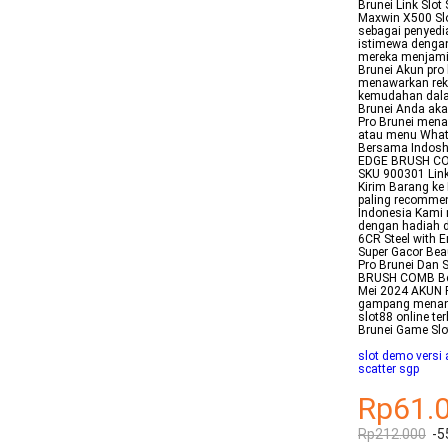
Brunei Link Slot
Maxwin X500 Slot
sebagai penyed
istimewa dengan
mereka menjamin
Brunei Akun pro 
menawarkan reko
kemudahan dalam
Brunei Anda aka
Pro Brunei mena
atau menu What
Bersama Indoshi
EDGE BRUSH COMB
SKU 900301 Link
Kirim Barang ke
paling recommen
Indonesia Kami 
dengan hadiah d
6CR Steel with E
Super Gacor Bea
Pro Brunei Dan S
BRUSH COMB Beau
Mei 2024 AKUN P
gampang menang 
slot88 online te
Brunei Game Sl
slot demo versi 
scatter sgp
Rp61.
Rp212.000
-5