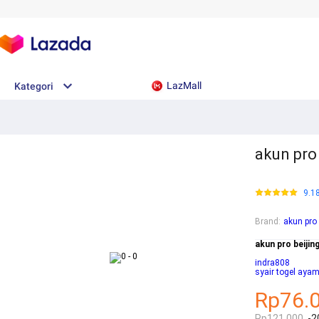
LazMall
Kategori
akun pro 
9.1
Brand
:
akun pro 
akun pro beijin
indra808
syair togel aya
Rp76.
Rp121.000
-2