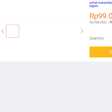
untuk menambah
bigwin
Rp99.
Rp488.000
-1
Quantity
B