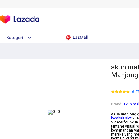
LazMall
Kategori
akun ma
Mahjong
6.8
Brand
:
akun ma
akun mahjong 
kembali slot
2 H
Videos for Akun
tentang visual 
kemenangan yan
mereka yang men
bermain yang m