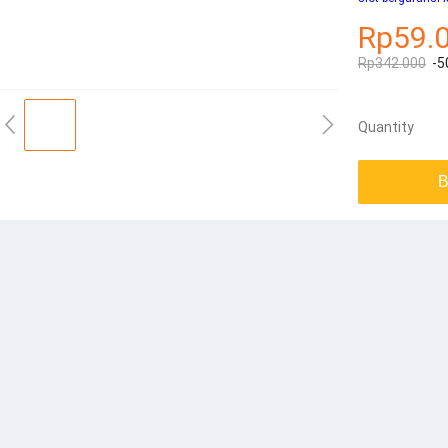
Rp59.
Rp342.000
-5
Quantity
B