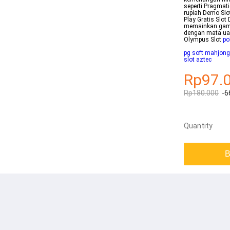
seperti Pragmat
rupiah Demo Slo
Play Gratis Slo
memainkan game 
dengan mata uan
Olympus Slot
po
pg soft mahjon
slot aztec
Rp97.
Rp180.000
-6
Quantity
B