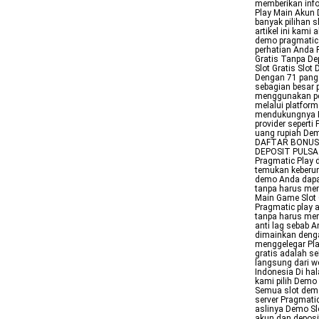
memberikan info
Play Main Akun 
banyak pilihan 
artikel ini kami
demo pragmatic 
perhatian Anda 
Gratis Tanpa De
Slot Gratis Slot
Dengan 71 pangs
sebagian besar 
menggunakan per
melalui platfor
mendukungnya D
provider sepert
uang rupiah De
DAFTAR BONUS 
DEPOSIT PULSA 
Pragmatic Play 
temukan keberun
demo Anda dapa
tanpa harus men
Main Game Slot 
Pragmatic play a
tanpa harus memi
anti lag sebab 
dimainkan denga
menggelegar Pla
gratis adalah s
langsung dari w
Indonesia Di ha
kami pilih Demo
Semua slot demo
server Pragmati
aslinya Demo Sl
akun dan deposi