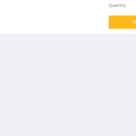
Quantity
B