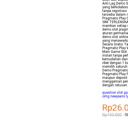
Anti Lag Demo
yang berkolabor
tanpa registrasi
tersedia dalam 
Pragmatic Play
SINI TERLENGKAP
mainkan setiap 
demo slot pragm
aturan permaina
demo slot onlin
yang menawarkan
Secara Gratis T
Pragmatic Play 
Main Game Slot 
instan tanpa pe
kemudahan dan 
ribet dengan 1 k
memilih seluruh
Demo Pragmatic 
Pragmatic Play P
maupun deposit 
menggemari perm
dengan ratusan
question slot ga
omg newjeans ly
Rp26.
Rp193.000
-9