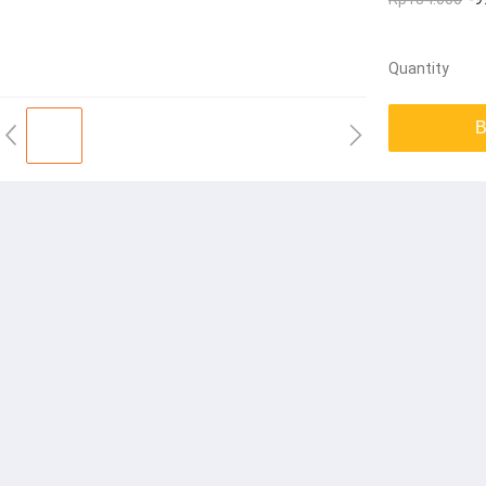
Quantity
B