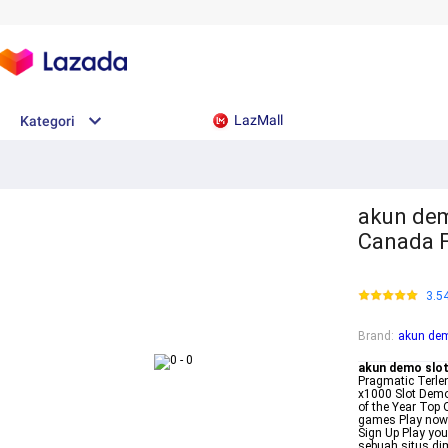
LazMall
Kategori
akun dem
Canada F
3.5
Brand
:
akun dem
akun demo slot
Pragmatic Terle
x1000 Slot Demo
of the Year Top 
games Play now
Sign Up Play yo
sebuah situs di