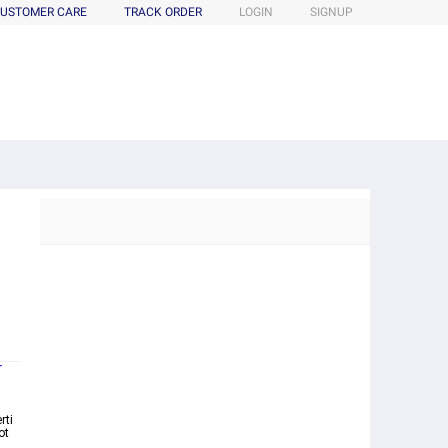
USTOMER CARE
TRACK ORDER
LOGIN
SIGNUP
r
rti
ot