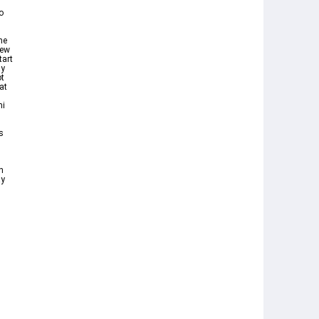
o
ne
iew
tart
ay
ot
at
mi
s
n
ay