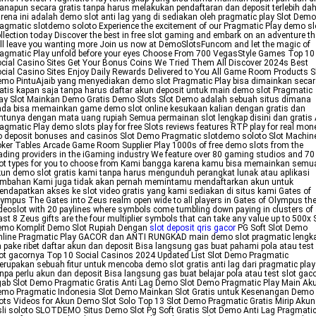
napun secara gratis tanpa harus melakukan pendaftaran dan deposit terlebih da
rena ini adalah demo slot anti lag yang di sediakan oleh pragmatic play Slot Demo
agmatic slotdemo soloto Experience the excitement of our Pragmatic Play demo sl
llection today Discover the best in free slot gaming and embark on an adventure th
ll leave you wanting more Join us now at DemoSlotsFuncom and let the magic of
agmatic Play unfold before your eyes Choose From 700 VegasStyle Games Top 10
cial Casino Sites Get Your Bonus Coins We Tried Them All Discover 2024s Best
cial Casino Sites Enjoy Daily Rewards Delivered to You All Game Room Products S
mo PintuAjaib yang menyediakan demo slot Pragmatic Play bisa dimainkan seca
atis kapan saja tanpa harus daftar akun deposit untuk main demo slot Pragmatic
ay Slot Mainkan Demo Gratis Demo Slots Slot Demo adalah sebuah situs dimana
da bisa memainkan game demo slot online kesukaan kalian dengan gratis dan
ntunya dengan mata uang rupiah Semua permainan slot lengkap disini dan gratis 
agmatic Play demo slots play for free Slots reviews features RTP play for real mon
 deposit bonuses and casinos Slot Demo Pragmatic slotdemo soloto Slot Machin
ker Tables Arcade Game Room Supplier Play 1000s of free demo slots from the
ading providers in the iGaming industry We feature over 80 gaming studios and 70
ot types for you to choose from Kami bangga karena kamu bisa memainkan semu
un demo slot gratis kami tanpa harus mengunduh perangkat lunak atau aplikasi
ambahan Kami juga tidak akan pernah memintamu mendaftarkan akun untuk
ndapatkan akses ke slot video gratis yang kami sediakan di situs kami Gates of
ympus The Gates into Zeus realm open wide to all players in Gates of Olympus th
deoslot with 20 paylines where symbols come tumbling down paying in clusters of 
ast 8 Zeus gifts are the four multiplier symbols that can take any value up to 500x 
emo Komplit Demo Slot Rupiah Dengan
slot deposit qris gacor
PG Soft Slot Demo
nline Pragmatic Play GACOR dan ANTI RUNGKAD main demo slot pragmatic lengk
 pake ribet daftar akun dan deposit Bisa langsung gas buat pahami pola atau test
ot gacornya Top 10 Social Casinos 2024 Updated List Slot Demo Pragmatic
rupakan sebuah fitur untuk mencoba demo slot gratis anti lag dari pragmatic play
npa perlu akun dan deposit Bisa langsung gas buat belajar pola atau test slot gac
ab Slot Demo Pragmatic Gratis Anti Lag Demo Slot Demo Pragmatic Play Main Ak
emo Pragmatic Indonesia Slot Demo Mainkan Slot Gratis untuk Kesenangan Demo
ots Videos for Akun Demo Slot Solo Top 13 Slot Demo Pragmatic Gratis Mirip Akun
li soloto SLOTDEMO Situs Demo Slot Pg Soft Gratis Slot Demo Anti Lag Pragmati