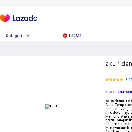
LazMall
Kategori
akun dem
5.2
Brand
:
akun dem
akun demo slot
Slots Temple p
slot baru yang 
ini sebelumnya s
Mahjong Ways 2
gratis Dengan f
diri dengan Mah
Menawarkan Berm
Asli Rupiah Len