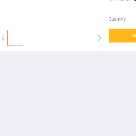
Quantity
B