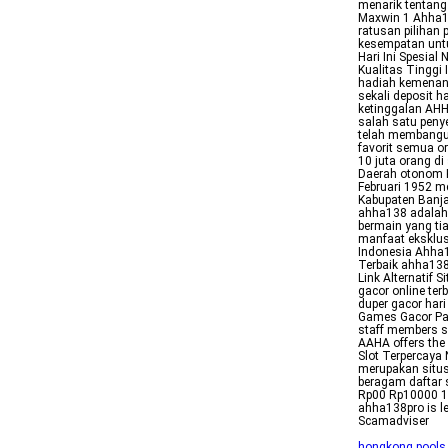
menarik tentang
Maxwin 1 Ahha1
ratusan pilihan
kesempatan untu
Hari Ini Spesi
Kualitas Tinggi
hadiah kemenan
sekali deposit 
ketinggalan AHH
salah satu penye
telah membangun
favorit semua or
10 juta orang d
Daerah otonom 
Februari 1952 
Kabupaten Banja
ahha138 adalah
bermain yang t
manfaat eksklusi
Indonesia Ahha1
Terbaik ahha138
Link Alternatif 
gacor online ter
duper gacor har
Games Gacor Pali
staff members se
AAHA offers the
Slot Terpercaya
merupakan situs
beragam daftar 
Rp00 Rp10000 100
ahha138pro is le
Scamadviser
hongkong pools