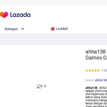
LazMall
Kategori
ahha138
Games Ga
7.5
Brand
:
ahha138
ahha138
- Ahha1
terbaik 2024 me
slot terpercaya d
bettor yang meng
indonesia setia
besar dengan b
agen penyedia li