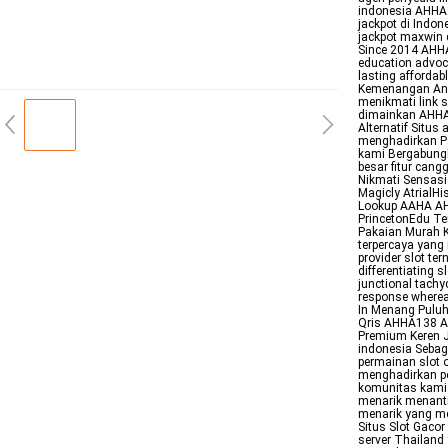
indonesia AHHA1
jackpot di Indo
jackpot maxwin d
Since 2014 AHHA
education advoca
lasting afforda
Kemenangan And
menikmati link 
dimainkan AHHA1
Alternatif Situ
menghadirkan P
kami Bergabungl
besar fitur can
Nikmati Sensasi
Magicly AtrialHi
Lookup AAHA AHH
PrincetonEdu T
Pakaian Murah K
terpercaya yang 
provider slot te
differentiating 
junctional tachy
response wherea
In Menang Puluh
Qris AHHA138 Ah
Premium Keren J
indonesia Sebag
permainan slot 
menghadirkan p
komunitas kami 
menarik menant
menarik yang m
Situs Slot Gacor
server Thailan