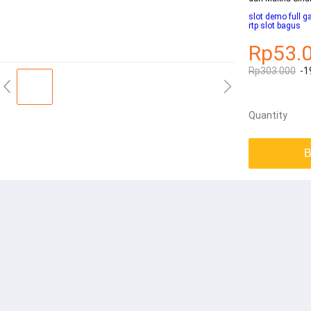
slot demo full 
rtp slot bagus
Rp53.
Rp303.000
-1
Quantity
B