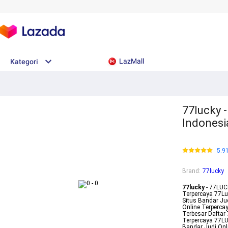
LazMall
Kategori
77lucky 
Indonesi
5.9
Brand
:
77lucky
77lucky
- 77LUC
Terpercaya 77Lu
Situs Bandar Ju
Online Terperca
Terbesar Daftar
Terpercaya 77LU
Bandar Judi Onl