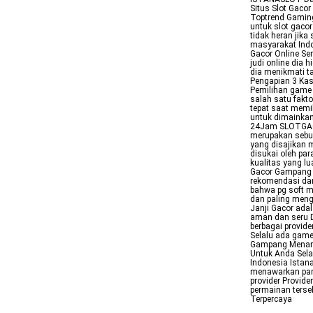
Situs Slot Gaco
Toptrend Gaming
untuk slot gaco
tidak heran jika
masyarakat Indo
Gacor Online Ser
judi online dia
dia menikmati t
Pengapian 3 Kas
Pemilihan game 
salah satu fakt
tepat saat memi
untuk dimainkan
24Jam SLOTGACO
merupakan sebua
yang disajikan m
disukai oleh par
kualitas yang lu
Gacor Gampang Me
rekomendasi dari
bahwa pg soft me
dan paling meng
Janji Gacor ada
aman dan seru De
berbagai provid
Selalu ada game 
Gampang Menang 
Untuk Anda Selam
Indonesia Istana
menawarkan para
provider Provid
permainan ters
Terpercaya