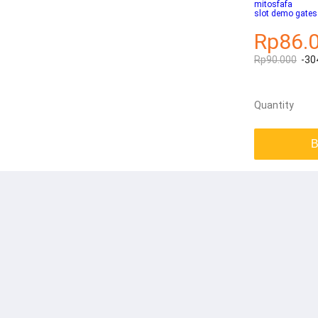
mitosfafa
slot demo gates
Rp86.
Rp90.000
-30
Quantity
B