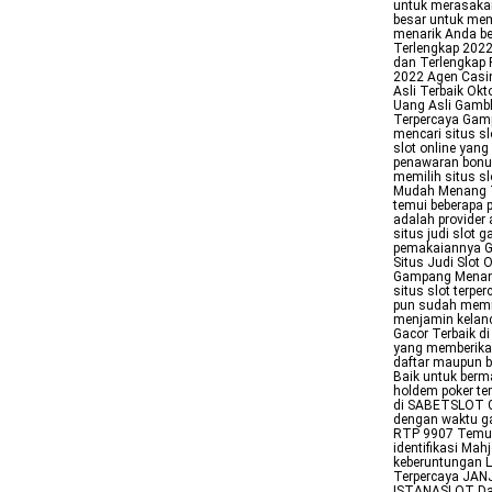
untuk merasaka
besar untuk mem
menarik Anda b
Terlengkap 2022 
dan Terlengkap 
2022 Agen Casin
Asli Terbaik Ok
Uang Asli Gambl
Terpercaya Gamp
mencari situs s
slot online yan
penawaran bonus
memilih situs s
Mudah Menang Ta
temui beberapa p
adalah provider 
situs judi slot g
pemakaiannya Ga
Situs Judi Slot 
Gampang Menang
situs slot terpe
pun sudah memil
menjamin kelanc
Gacor Terbaik d
yang memberika
daftar maupun b
Baik untuk berma
holdem poker tem
di SABETSLOT G
dengan waktu ga
RTP 9907 Temuk
identifikasi M
keberuntungan L
Terpercaya JANJI
ISTANASLOT Daft