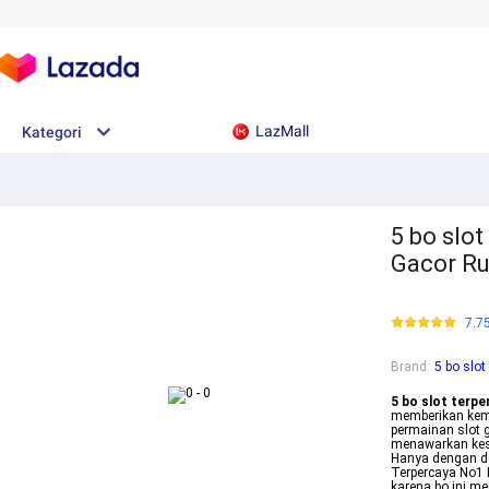
LazMall
Kategori
5 bo slo
Gacor Ru
7.7
Brand
:
5 bo slot
5 bo slot terpe
memberikan keme
permainan slot 
menawarkan kese
Hanya dengan de
Terpercaya No1 
karena bo ini m