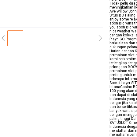
Tidak perlu dira
meningkatkan ke
Ave Willow Spri
Situs BO Paling 
enjoy some rela
soon Big wins th
you soon Big wi
nice weather We 
dengan koleksi 
Playn GO Pragma
berkualitas dan
dukungan pelang
Harian dengan
permainan slot 
kami berkomitme
terlengkap deng
pelanggan BOSWI
permainan slot 
penting untuk m
beberapa inform
Socket Layer S
IstanaCasino B
100 yang akan d
dan dapat di cl
Indonesia yang 
dengar jika kal
dan bersertifika
banyak variasi p
dengan mengguna
paling tinggi D
SATUSLOTS merup
Indonesia denga
mendaftar dan me
memahami perma