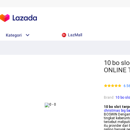
LazMall
Kategori
10 bo sl
ONLINE 
6.5
Brand
:
10 bo slo
10 bo slot terp
christmas big 
BOSWIN Dengan J
tingkat keberunt
tersebut melipu
itu provider dar
paling banyak pe