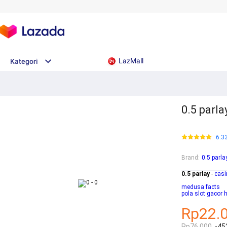
LazMall
Kategori
0.5 parlay
6.3
Brand
:
0.5 parla
0.5 parlay
-
casi
medusa facts
pola slot gacor h
Rp22.
Rp76.000
-45