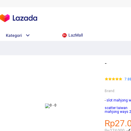
LazMall
Kategori
-
7.8
Brand
:
-
slot mahjong 
scatter taiwan
mahjong ways 2
Rp27.
Rp274.000
-4