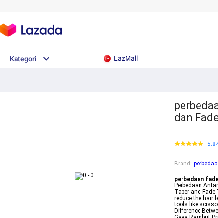
LazMall
Kategori
perbedaa
dan Fade
5.8
Brand
:
perbedaa
perbedaan fade
Perbedaan Antar
Taper and Fade T
reduce the hair 
tools like sciss
Difference Betw
Gaya Rambut Pria