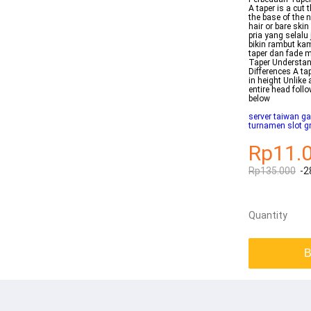
A taper is a cut 
the base of the 
hair or bare ski
pria yang selalu
bikin rambut kam
taper dan fade m
Taper Understan
Differences A tap
in height Unlike 
entire head foll
below
server taiwan g
turnamen slot g
Rp11.
Rp135.000
-2
Quantity
B