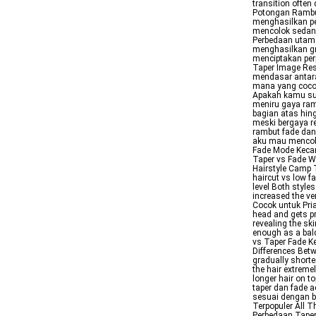
transition ofte
Potongan Rambut
menghasilkan p
mencolok sedang
Perbedaan utama
menghasilkan gr
menciptakan per
Taper Image Res
mendasar antara
mana yang cocok 
Apakah kamu su
meniru gaya ram
bagian atas hin
meski bergaya re
rambut fade dan 
aku mau mencoba
Fade Mode Kecan
Taper vs Fade W
Hairstyle Camp T
haircut vs low f
level Both style
increased the ve
Cocok untuk Pria 
head and gets pr
revealing the sk
enough as a bald
vs Taper Fade K
Differences Betw
gradually shorte
the hair extreme
longer hair on t
taper dan fade a
sesuai dengan b
Terpopuler All T
Perbedaan Taper