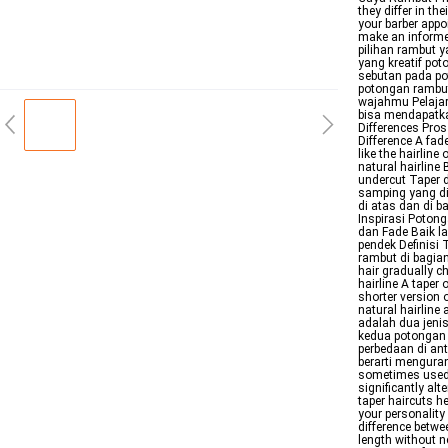
they differ in th
your barber appo
make an informe
pilihan rambut 
yang kreatif pot
sebutan pada po
potongan rambut
wajahmu Pelajar
bisa mendapatka
Differences Pro
Difference A fade
like the hairlin
natural hairline 
undercut Taper 
samping yang di
di atas dan di 
Inspirasi Poton
dan Fade Baik l
pendek Definisi
rambut di bagian
hair gradually c
hairline A taper
shorter version 
natural hairline
adalah dua jeni
kedua potongan 
perbedaan di ant
berarti mengura
sometimes used i
significantly alt
taper haircuts h
your personalit
difference betwee
length without n