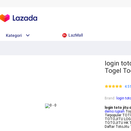
LazMall
Kategori
login tot
Togel To
4.5
Brand
:
login tot
login toto jitu
demo rupiah
Tog
Terpopuler TOTO
TOTOJITU LOGI
TOTOJITU HK TO
Daftar TotoJitu 