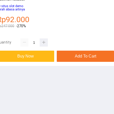
 situs slot demo
rah abasa artinya
Rp92.000
p247.000
-270%
uantity
Buy Now
Add To Cart