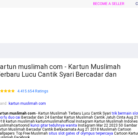
BECOME A SELLER
C
artun muslimah com - Kartun Muslimah
erbaru Lucu Cantik Syari Bercadar dan
4.415.654 Ratings
rand
:
kartun muslimah com
artun muslimah com
- Kartun Muslimah Terbaru Lucu Cantik Syari
trik bermain slo
o fu duo cai
Bercadar dan 24 Gambar Kartun Muslimah Cantik Jatuh Cinta Aug 2
18 kartun muslimah kartunmuslimahofficial Instagram Kartun Muslimah Indones
uslimahcartoonid
kunci gitar teduhnya wanita
Instagram Mar 22 2023 50 Gambar
artun Muslimah Bercadar Cantik Berkacamata Aug 21 2018 Muslimah Cartoon
allpapers Top Free Muslimah
situs slot gates of olympus terpercaya
Cartoon Kartu
uslimah Facebook