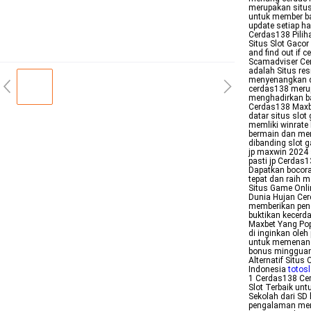
merupakan situs
untuk member ba
update setiap ha
Cerdas138 Pili
Situs Slot Gacor
and find out if 
Scamadviser Ce
adalah Situs r
menyenangkan da
cerdas138 merup
menghadirkan ban
Cerdas138 Maxb
datar situs slot
memliki winrate
bermain dan men
dibanding slot 
jp maxwin 2024 
pasti jp Cerdas
Dapatkan bocoran
tepat dan raih 
Situs Game Onlin
Dunia Hujan Cer
memberikan pen
buktikan kecerd
Maxbet Yang Pop
di inginkan oleh
untuk memenang
bonus mingguan
Alternatif Situ
Indonesia
totos
1 Cerdas138 Ce
Slot Terbaik unt
Sekolah dari SD
pengalaman mena