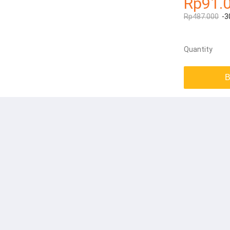
Rp91.
Rp487.000
-3
Quantity
B