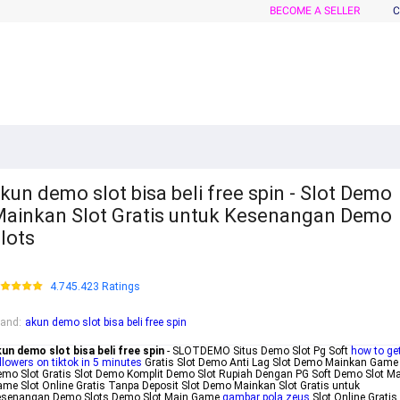
BECOME A SELLER
C
kun demo slot bisa beli free spin - Slot Demo
ainkan Slot Gratis untuk Kesenangan Demo
lots
4.745.423 Ratings
rand
:
akun demo slot bisa beli free spin
un demo slot bisa beli free spin
- SLOTDEMO Situs Demo Slot Pg Soft
how to ge
llowers on tiktok in 5 minutes
Gratis Slot Demo Anti Lag Slot Demo Mainkan Game
mo Slot Gratis Slot Demo Komplit Demo Slot Rupiah Dengan PG Soft Demo Slot M
me Slot Online Gratis Tanpa Deposit Slot Demo Mainkan Slot Gratis untuk
esenangan Demo Slots Demo Slot Main Game
gambar pola zeus
Slot Online Gratis