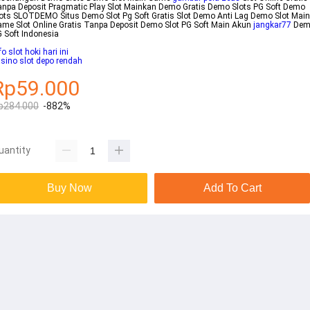
npa Deposit Pragmatic Play Slot Mainkan Demo Gratis Demo Slots PG Soft Demo
ots SLOTDEMO Situs Demo Slot Pg Soft Gratis Slot Demo Anti Lag Demo Slot Main
me Slot Online Gratis Tanpa Deposit Demo Slot PG Soft Main Akun
jangkar77
Dem
 Soft Indonesia
fo slot hoki hari ini
sino slot depo rendah
Rp59.000
p284.000
-882%
uantity
Buy Now
Add To Cart